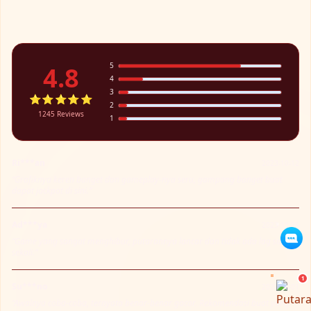
5
4.8
4
3
⭐⭐⭐⭐⭐
2
1245 Reviews
1
Ri***an
2023-10-12
“Grafiknya keren banget dan gameplay-nya seru, gampang banget buat
dapat jackpot di sini.”
Ad***ya
2023-11-05
“Game yang sangat menghibur, putarannya lancar dan tidak ada lag sama
sekali.”
1
Su***no
2023-12-01
“Awalnya coba-coba, ternyata benar-benar gacor. Rekomendasi buat yang