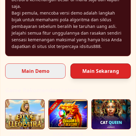
saja.
Bagi pemula, mencoba versi demo adalah langkah
bijak untuk memahami pola algoritma dan siklus
pembayaran sebelum beralih ke taruhan uang asli.
Jelajahi semua fitur unggulannya dan rasakan sendiri
sensasi kemenangan maksimal yang hanya bisa Anda
dapatkan di situs slot terpercaya idsitus888.
Main Demo
Main Sekarang
Game Rekomendasi Lainnya
Eye Of Cleopatra
Cat Queen
Dragon Treasure