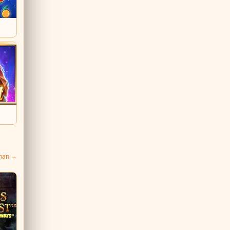
inan →