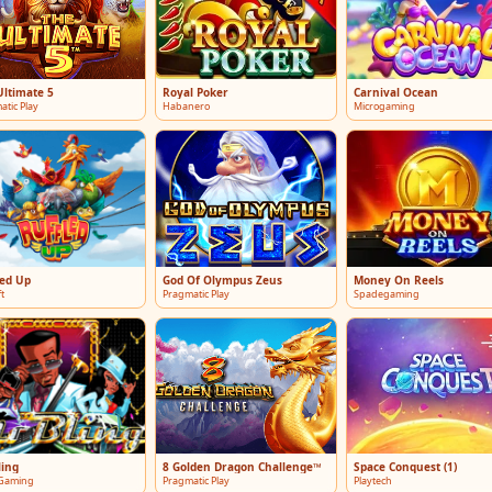
Ultimate 5
Royal Poker
Carnival Ocean
atic Play
Habanero
Microgaming
led Up
Money On Reels
God Of Olympus Zeus
t
Spadegaming
Pragmatic Play
ling
8 Golden Dragon Challenge™
Space Conquest (1)
 Gaming
Pragmatic Play
Playtech