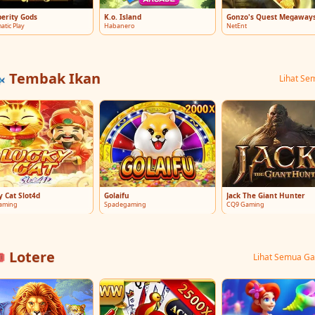
perity Gods
K.o. Island
Gonzo's Quest Megaway
atic Play
Habanero
NetEnt
 Tembak Ikan
Lihat S
 Cat Slot4d
Golaifu
Jack The Giant Hunter
aming
Spadegaming
CQ9 Gaming
️ Lotere
Lihat Semua G