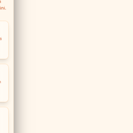
n
ni.
ti
n