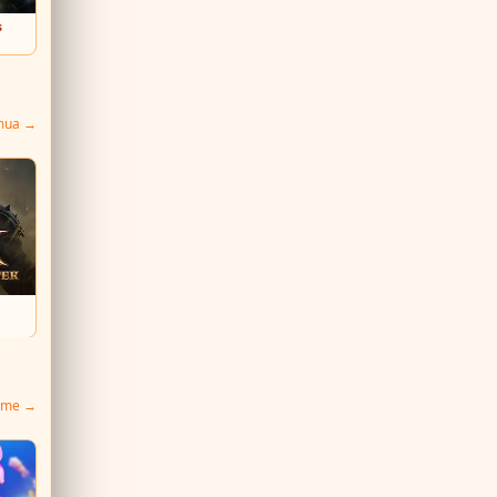
s
emua →
ame →