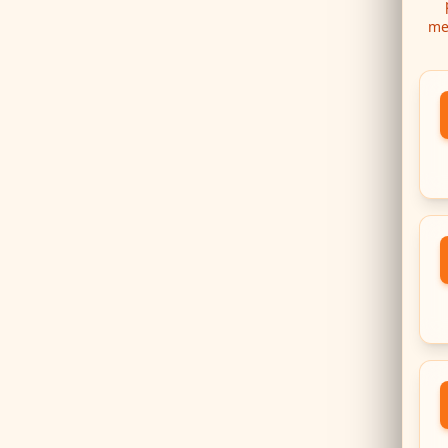
Siska
me
Tono*
Wati*
Yanto
Zaki*
Fitri
Guntu
Hani*
Iwan*
Kiki*
Lina*
Maman
Nana*
Oki**
Pipit
Qori*
Rudi*
Santi