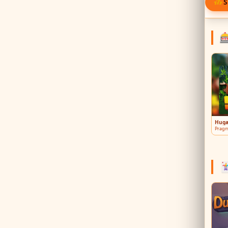
S

Hug
Pragm
