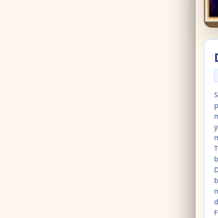
S
p
m
y
m
T
b
D
b
m
d
F