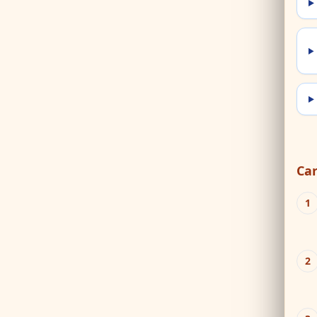
Ca
1
2