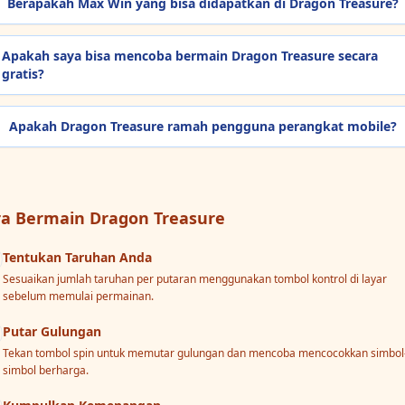
Berapakah Max Win yang bisa didapatkan di Dragon Treasure?
Apakah saya bisa mencoba bermain Dragon Treasure secara
gratis?
Apakah Dragon Treasure ramah pengguna perangkat mobile?
ra Bermain Dragon Treasure
Tentukan Taruhan Anda
Sesuaikan jumlah taruhan per putaran menggunakan tombol kontrol di layar
sebelum memulai permainan.
Putar Gulungan
Tekan tombol spin untuk memutar gulungan dan mencoba mencocokkan simbol
simbol berharga.