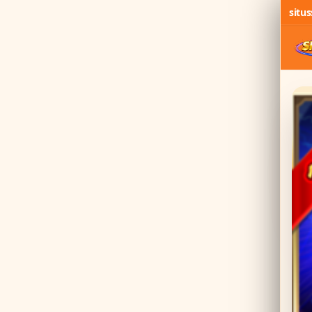
situs