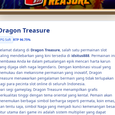
▶
Dragon Treasure
PG Soft
RTP 96.75%
elamat datang di
Dragon Treasure
, salah satu permainan slot
aling mendebarkan yang kini tersedia di
idsitus888
. Permainan in
embawa Anda ke dalam petualangan epik mencari harta karun
ang dijaga oleh naga legendaris. Dengan kombinasi visual yang
emukau dan mekanisme permainan yang inovatif, Dragon
reasure menawarkan pengalaman bermain yang tidak terlupakan
agi para pecinta slot online di seluruh Indonesia.
ari segi gameplay, Dragon Treasure menampilkan grafis
erkualitas tinggi dengan tema oriental yang kental. Pemain akan
enemukan berbagai simbol berharga seperti permata, koin emas
an tentu saja, simbol Naga yang menjadi kunci kemenangan besar
itur utama dari game ini adalah sistem multiplier yang dapat