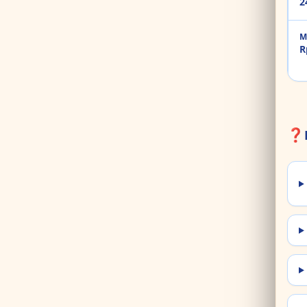
2
M
R
❓