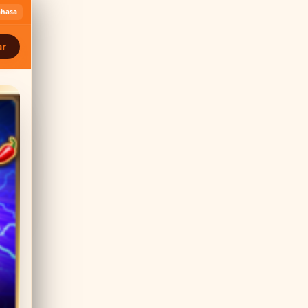
ahasa
ar